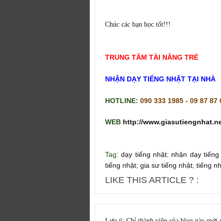
Chúc các bạn học tốt!!!
TRUNG TÂM TÀI NĂNG TRẺ
NHẬN DẠY TIẾNG NHẬT TẠI NHÀ
HOTLINE:
090 333 1985 - 09 87 87
WEB
http://www.giasutiengnhat.ne
Tag:
dạy tiếng nhật
;
nhận dạy tiếng
tiếng nhật
;
gia sư tiếng nhật
;
tiếng n
LIKE THIS ARTICLE ? :
Lưu ý: Chỉ thành viên của blog này mới 