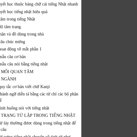
uyết học thuộc bảng chữ cái tiếng Nhật nhanh
yết học tiếng nhật hiệu quả
 âm trong tiếng Nhật
lộ tâm trạng.
hận và đồ dùng trong nhà
câu chúc mừng
hoạt động về mắt phần 1
mẫu câu cơ bản
mẫu câu nói bằng tiếng nhật
 MỐI QUAN TÂM
 NGÀNH
quy tắc cơ bản viết chữ Kanji
thành ngữ diễn tả bằng các từ chỉ các bộ phận
ể
ình huống nói với tiếng nhật
 TRẠNG TỪ LẶP TRONG TIẾNG NHẬT
từ láy thường được dùng trong tiếng nhật để
 câu
từ vựng tiếng nhật chuyên về tính từ như