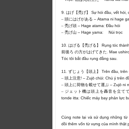
9.
Sự hói đầu, vết hói, 
はげ【禿げ】
– Atama ni hage ga 
–
頭にはげがある
– Hage atama: Đầu hói
–
禿げ頭
– Hage yama:
Núi trọc
–
禿げ山
10.
Rụng tóc thành 
はげる【禿げる】
. Mae ushiro
前後ろ
の方がはげてきた
Tóc tôi bắt đầu rụng đằng sau.
11.
Trên đầu, trên
ずじょう【頭上】
! – Zujō chūi: Chú ý trên đ
–
頭上注意
– Zujō ni 
–
頭上に荷物を載せて運ぶ
–
ジェット機は頭上を轟音を立て
tonde itta: Chiếc máy bay phản lực ba
Cùng note lại và sử dụng những
từ
dồi thêm vốn từ vựng của mình thật