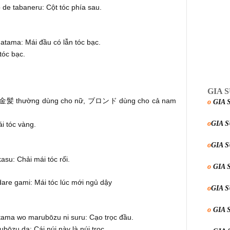
 de tabaneru: Cột tóc phía sau.
 atama: Mái đầu có lẫn tóc bạc.
tóc bạc.
GIA 
thường dùng cho nữ,
dùng cho cả nam
金髪
ブロンド
o
GIA 
o
GIA 
i tóc vàng.
o
GIA 
su: Chải mái tóc rối.
o
GIA 
dare gami: Mái tóc lúc mới ngủ dậy
o
GIA 
o
GIA 
ama wo marubōzu ni suru: Cạo trọc đầu.
ōzu da: Cái núi này là núi trọc.