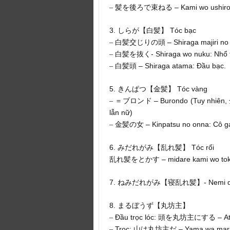
– Kami wo ushiro
–
髪を後ろで束ねる
3.
Tóc bạc
しらが【白髪】
– Shiraga majiri no
–
白髪交じりの頭
- Shiraga wo nuku: Nhổ 
–
白髪を抜く
– Shiraga atama: Đầu bạc.
–
白髪頭
5.
Tóc vàng
きんぱつ【金髪】
– Burondo (Tuy nhiên,
–
＝ブロンド
lẫn nữ)
– Kinpatsu no onna: Cô gá
–
金髪の女
6.
Tóc rối
みだれがみ【乱れ髪】
– midare kami wo toka
乱れ髪をとかす
7.
- Nemi 
ねみだれがみ【寝乱れ髪】
8.
まるぼうず【丸坊主】
Đầu trọc lóc:
– At
–
頭を丸坊主にする
Trọc:
– Yama wa marub
–
山は丸坊主だ