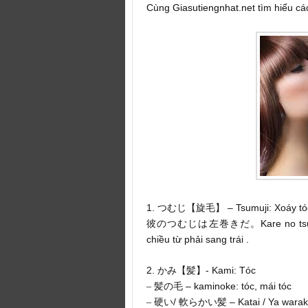
Cùng
Giasutiengnhat.net
tìm hiểu c
1.
– Tsumuji: Xoáy tó
つむじ【旋毛】
Kare no ts
彼のつむじは左巻きだ。
chiều từ phải sang trái .
2.
- Kami: Tóc
かみ【髪】
– kaminoke: tóc, mái tóc
–
髪の毛
/
– Katai / Ya wara
–
硬い
軟らかい髪