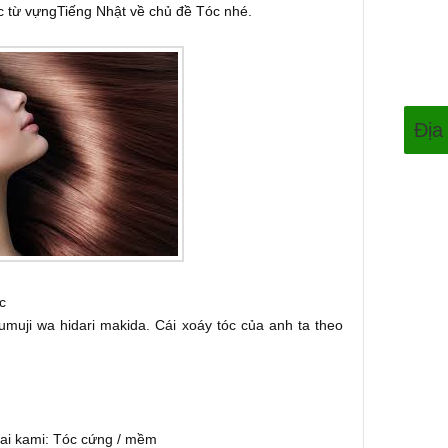
ác
từ vựngTiếng Nhật về chủ đề Tóc
nhé.
Địa
c
umuji wa hidari makida. Cái xoáy tóc của anh ta theo
kai kami: Tóc cứng / mềm