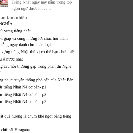
Tiếng Nhật ngày nay nằm trong top
ngôn ngữ được nhiều...
uan tâm nhiều
 NGHĨA
từ vựng tiếng nhật
on giáp và cùng những lời chúc hỏi thăm
 hằng ngày dành cho nhân loại
 vựng tiếng Nhật thú vị có thể bạn chưa biết
ều ở nước nhật
ng câu hỏi thường gặp trong phần thi Nghe
T
ang phục truyền thống phổ bến của Nhật Bản
từ tiếng Nhật N4 cơ bản- p1
từ tiếng Nhật N4 cơ bản- p2
từ tiếng Nhật N4 cơ bản- p3
hát quê hương là chùm khế ngọt bằng tiếng
 chữ cái Hiragana