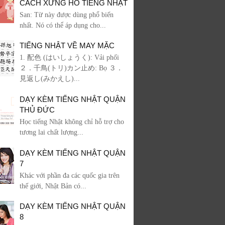
CÁCH XƯNG HÔ TIẾNG NHẬT
San: Từ này được dùng phổ biến
nhất. Nó có thể áp dụng cho...
TIẾNG NHẬT VỀ MAY MẶC
1. 配色 (はいしょうく): Vải phối
２．千鳥(トリ)カン止め: Bọ ３．
見返し(みかえし)...
DẠY KÈM TIẾNG NHẬT QUẬN
THỦ ĐỨC
Học tiếng Nhật không chỉ hỗ trợ cho
tương lai chất lượng...
DẠY KÈM TIẾNG NHẬT QUẬN
7
Khác với phần đa các quốc gia trên
thế giới, Nhật Bản có...
DẠY KÈM TIẾNG NHẬT QUẬN
8