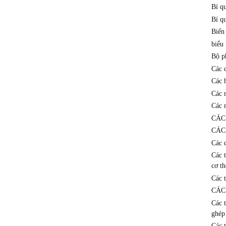
Bí q
Bí qu
Biến
biểu 
Bộ p
Các 
Các 
Các 
Các 
CÁC
CÁC
Các 
Các 
cơ th
Các t
CÁC
Các 
ghép
Các 