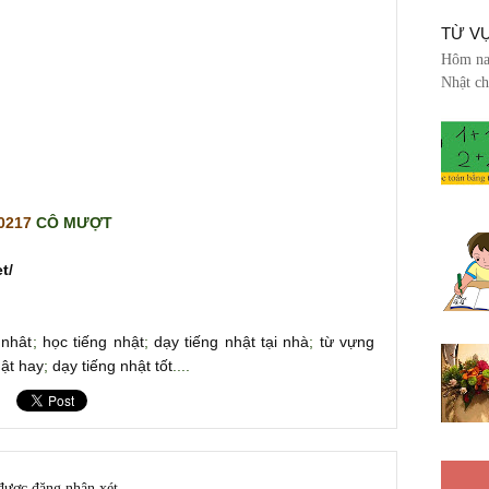
TỪ V
Hôm nay
Nhật ch
 0217
CÔ MƯỢT
t/
 nhât
;
học tiếng nhật
;
dạy tiếng nhật tại nhà
;
từ vựng
hật hay
;
dạy tiếng nhật tốt
....
được đăng nhận xét.