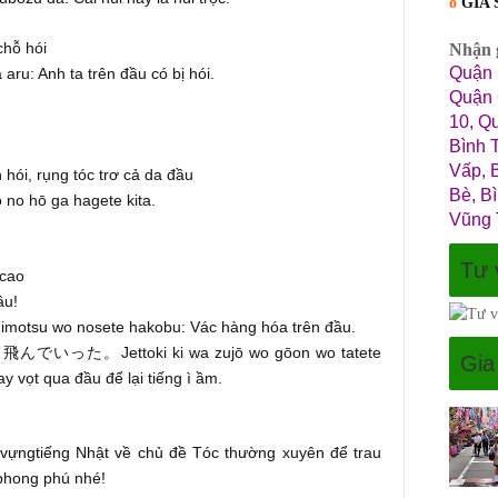
o
GIA
chỗ hói
Nhận g
Quận 
aru: Anh ta trên đầu có bị hói.
Quận 
10, Q
Bình 
Vấp, 
hói, rụng tóc trơ cả da đầu
Bè, B
 no hō ga hagete kita.
Vũng 
Tư 
 cao
ầu!
nimotsu wo nosete hakobu: Vác hàng hóa trên đầu.
Jettoki ki wa zujō wo gōon wo tatete
て飛んでいった。
Gia
y vọt qua đầu để lại tiếng ì ầm.
 vựngtiếng Nhật về chủ đề Tóc
thường xuyên để trau
 phong phú nhé!