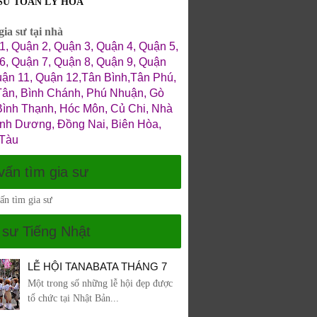
 SƯ TOÁN LÝ HÓA
ia sư tại nhà
1, Quận 2, Quận 3, Quận 4, Quận 5,
6, Quận 7, Quận 8, Quận 9, Quận
uận 11, Quận 12,Tân Bình,Tân Phú,
Tân, Bình Chánh, Phú Nhuận, Gò
Bình Thạnh, Hóc Môn, Củ Chi, Nhà
ình Dương, Đồng Nai, Biên Hòa,
Tàu
vấn tìm gia sư
 sư Tiếng Nhật
LỄ HỘI TANABATA THÁNG 7
Một trong số những lễ hội đẹp được
tổ chức tại Nhật Bản...