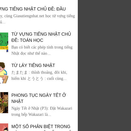
ỰNG TIẾNG NHẬT CHỦ ĐỀ: ĐẦU
, cùng Giasutiengnhat.net học từ vựng tiếng
ủ...
TỪ VỰNG TIẾNG NHẬT CHỦ
ĐỀ: TOÁN HỌC
Bạn có biết các phép tính trong tiếng
Nhật đọc như thế nào...
TỪ LÁY TIẾNG NHẬT
たまたま : thỉnh thoảng, đôi khi,
hiếm khi とうとう : cuối cùng...
PHONG TỤC NGÀY TẾT Ở
NHẬT
Ngày Tết ở Nhật (P3): Đặt Wakazari
trong bếp Wakazari là...
MỘT SỐ PHÂN BIỆT TRONG