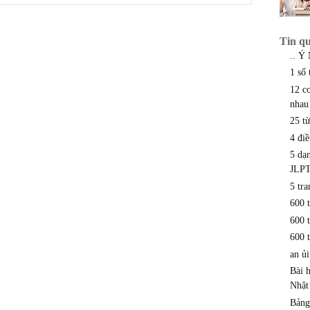
Tin q
.. Ý
1 số 
12 c
nhau
25 từ
4 đi
5 dạ
JLP
5 tr
600 
600 
600 
an ủi
Bài 
Nhật
Bảng