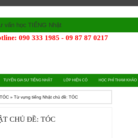
ư vấn học TIẾNG Nhật
tline: 090 333 1985 - 09 87 87 0217
TUYỂN GIA SƯ TIẾNG NHẬT
LỚP HIỆN CÓ
HỌC PHÍ THAM KHẢO
: TÓC
»
Từ vựng tiếng Nhật chủ đề: TÓC
ẬT CHỦ ĐỀ: TÓC