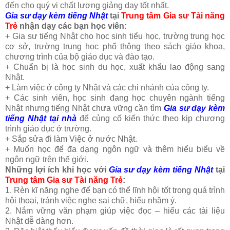
đến cho quý vị chất lượng giảng dạy tốt nhất.
Gia sư dạy kèm tiếng Nhật
tại
Trung tâm Gia sư Tài năng
Trẻ
nhận dạy các bạn học viên:
+ Gia sư tiếng Nhật cho học sinh tiểu học, trường trung học
cơ sở, trường trung học phổ thông theo sách giáo khoa,
chương trình của bộ giáo dục và đào tạo.
+ Chuẩn bị là học sinh du học, xuất khẩu lao động sang
Nhật.
+ Làm việc ở công ty Nhật và các chi nhánh của công ty.
+ Các sinh viên, học sinh đang học chuyên ngành tiếng
Nhật nhưng tiếng Nhật chưa vững cần tìm
Gia sư dạy kèm
tiếng Nhật tại nhà
để củng cố kiến thức theo kịp chương
trình giáo dục ở trường.
+ Sắp sửa đi làm Việc ở nước Nhật.
+ Muốn học để đa dạng ngôn ngữ và thêm hiểu biểu về
ngôn ngữ trên thế giới.
Những lợi ích khi học với
Gia sư dạy kèm tiếng Nhật
tại
Trung tâm Gia sư Tài năng Trẻ
:
1. Rèn kĩ năng nghe để bạn có thể lĩnh hội tốt trong quá trình
hội thoại, tránh việc nghe sai chữ, hiểu nhầm ý.
2. Nắm vững văn phạm giúp việc đọc – hiểu các tài liệu
Nhật dễ dàng hơn.