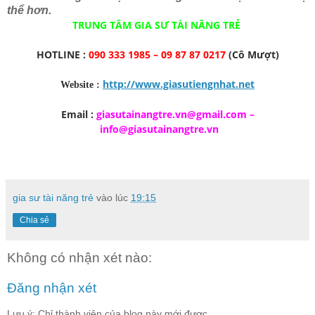
thể hơn.
TRUNG TÂM GIA SƯ TÀI NĂNG TRẺ
HOTLINE :
090 333 1985 – 09 87 87 0217
(Cô Mượt)
http://www.giasutiengnhat.net
Website :
Email :
giasutainangtre.vn@gmail.com
–
info@giasutainangtre.vn
gia sư tài năng trẻ
vào lúc
19:15
Chia sẻ
Không có nhận xét nào:
Đăng nhận xét
Lưu ý: Chỉ thành viên của blog này mới được