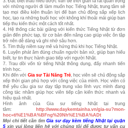
3. Đặc biệt thấu hiểu được vấn đề thời gian là rất quan trọng
với những người đi làm muốn học Tiếng Nhật, trung tâm sẽ
tạo mọi điều kiện thuận lợi để bạn chủ động sắp xếp lịch
học, tạo ra những buổi học với không khí thoải mái giúp bạn
tiếp thu kiến thức một cách tốt nhất.
4. Hệ thống các bài giảng với kiến thức Tiếng Nhật từ đơn
giản đến phức tạp, từ cơ bản đến nâng cao giúp việc ôn tập
trở nên dễ dàng và ghi nhớ sâu hơn.
5. Tìm thấy niềm say mê và hứng thú khi học Tiếng Nhật.
6. Luyện phát âm đúng chuẩn người bản xứ, giúp bạn hiểu
biết, tự tin thực hành giao tiếp với người Nhật.
7. Trau dồi vốn từ tiếng Nhật thông dụng, đẩy nhanh tiến
trình học.
Khi đến với
Gia sư Tài Năng Trẻ
, học viên sẽ chủ động sắp
xếp thời gian phù hợp với công việc của mình. Học viên có
thể yêu cầu gia sư dạy tập trung vào lĩnh vực mình đang
công tác nhằm giúp học viên tiếp cận kiến thức nhanh và
hiệu quả nhất.
Hình ảnh của Gia sư tiếng Nhật tại trung
tâm:
http://www.daykemtainha.vn/gia-su?mon-
hoc=ti%E1%BA%BFng%20Nh%E1%BA%ADt
Mọi chi tiết cần tìm
Gia sư dạy kèm tiếng Nhật tại quận
5
xin vui lòng liên hệ với chúng tôi để được tư vấn cụ