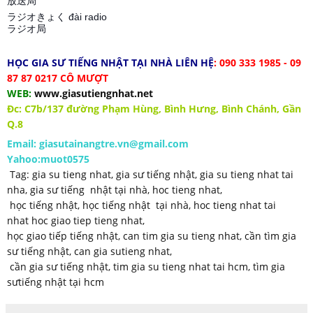
放送局
ラジオきょく đài radio
ラジオ局
HỌC GIA SƯ TIẾNG NHẬT TẠI NHÀ LIÊN HỆ
: 090 333 1985 - 09
87 87 0217 CÔ MƯỢT
WEB:
www.giasutiengnhat.net
Đc: C7b/137 đường Phạm Hùng, Bình Hưng, Bình Chánh, Gần
Q.8
Email: giasutainangtre.vn@gmail.com
Yahoo:muot0575
Tag:
gia su tieng nhat,
gia sư tiếng nhật
,
gia su tieng nhat tai
nha
,
gia sư tiếng nhật tại nhà
,
hoc tieng nhat
,
học tiếng nhật,
học tiếng nhật tại nhà
,
hoc tieng nhat tai
nha
t
hoc giao tiep tieng nhat
,
học giao tiếp tiếng nhật
,
can tim gia su tieng nhat
,
cần tìm gia
sư tiếng nhật
,
can gia sutieng nhat,
cần gia sư tiếng nhật
,
tim gia su tieng nhat tai hcm,
tìm gia
sưtiếng nhật tại hcm