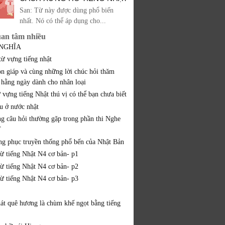
San: Từ này được dùng phổ biến
nhất. Nó có thể áp dụng cho...
uan tâm nhiều
 NGHĨA
từ vựng tiếng nhật
on giáp và cùng những lời chúc hỏi thăm
 hằng ngày dành cho nhân loại
 vựng tiếng Nhật thú vị có thể bạn chưa biết
ều ở nước nhật
ng câu hỏi thường gặp trong phần thi Nghe
T
ang phục truyền thống phổ bến của Nhật Bản
từ tiếng Nhật N4 cơ bản- p1
từ tiếng Nhật N4 cơ bản- p2
từ tiếng Nhật N4 cơ bản- p3
hát quê hương là chùm khế ngọt bằng tiếng