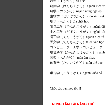
数学（すうがく）số học
建築学（けんちくがく） ngành kiến tr
農学（のうがく）ngành nông nghiệp
生物学（せいぶつがく） môn sinh vật
地学（ちがく）địa chất học
電気工学（でんきこうがく）ngành điệ
土木工学（どぼくこうがく）ngành cầu 
電工学（でんこうがく）ngành điện tử
天文学（てんもんがく）thiên văn học
コンピューター工学（コンピューターこう
環境科学（かんきょうかがく） ngành môi
音楽（おんがく） môn âm nhạc
体育学（たいいくがく）môn thể dục
考古学（こうこがく）ngành khảo cổ
Chúc các bạn học tốt!!!
TRUNG TÂM TÀI NĂNG TRẺ