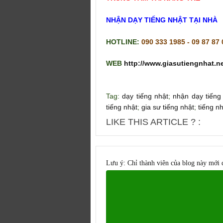
NHẬN DẠY TIẾNG NHẬT TẠI NHÀ
HOTLINE:
090 333 1985 - 09 87 87
WEB
http://www.giasutiengnhat.ne
Tag:
dạy tiếng nhật
;
nhận dạy tiếng
tiếng nhật
;
gia sư tiếng nhật
;
tiếng n
LIKE THIS ARTICLE ? :
Lưu ý: Chỉ thành viên của blog này mới 