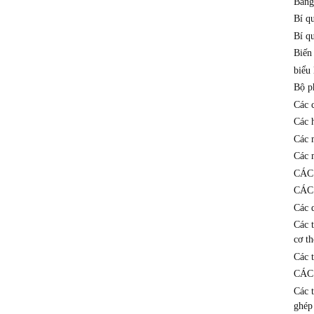
Bảng
Bí q
Bí qu
Biến
biểu 
Bộ p
Các 
Các 
Các 
Các 
CÁC
CÁC
Các 
Các 
cơ th
Các t
CÁC
Các 
ghép