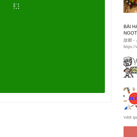
BÀI 
NGỌT
故郷 - 
https:/
vượt qu