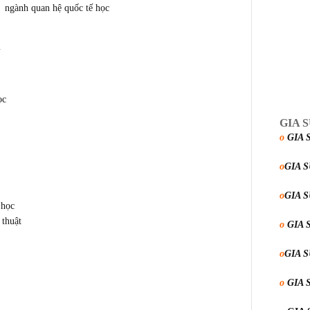
uan hệ quốc tế học
c
GIA 
o
GIA 
o
GIA 
o
GIA 
học
huật
o
GIA 
o
GIA 
o
GIA 