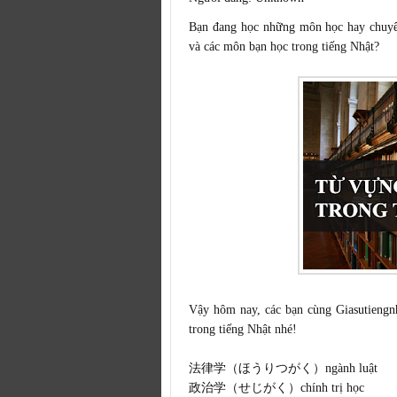
Bạn đang học những môn học hay chuyê
và các môn bạn học trong tiếng Nhật?
Vậy hôm nay, các bạn cùng
Giasutiengn
trong tiếng Nhật nhé!
法律学（ほうりつがく）ngành luật
政治学（せじがく）chính trị học