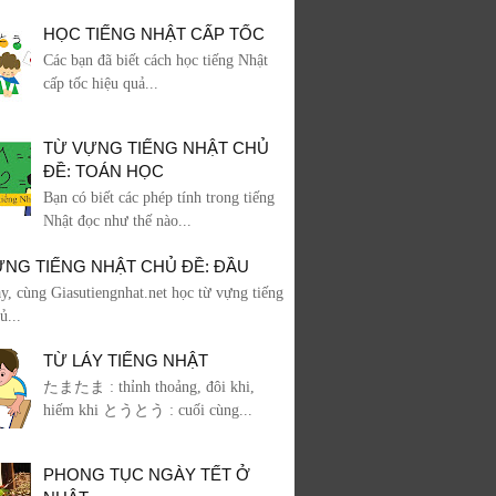
HỌC TIẾNG NHẬT CẤP TỐC
Các bạn đã biết cách học tiếng Nhật
cấp tốc hiệu quả...
TỪ VỰNG TIẾNG NHẬT CHỦ
ĐỀ: TOÁN HỌC
Bạn có biết các phép tính trong tiếng
Nhật đọc như thế nào...
ỰNG TIẾNG NHẬT CHỦ ĐỀ: ĐẦU
, cùng Giasutiengnhat.net học từ vựng tiếng
ủ...
TỪ LÁY TIẾNG NHẬT
たまたま : thỉnh thoảng, đôi khi,
hiếm khi とうとう : cuối cùng...
PHONG TỤC NGÀY TẾT Ở