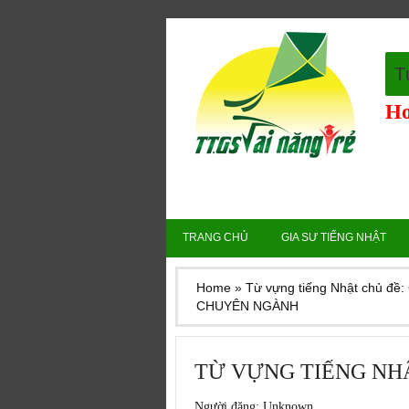
T
Ho
TRANG CHỦ
GIA SƯ TIẾNG NHẬT
Home
»
Từ vựng tiếng Nhật chủ đ
CHUYÊN NGÀNH
TỪ VỰNG TIẾNG NH
Người đăng:
Unknown