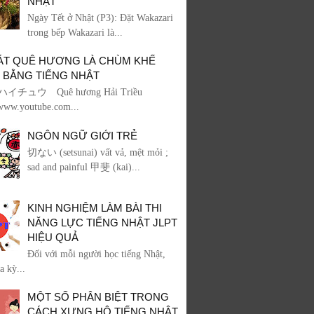
NHẬT
Ngày Tết ở Nhật (P3): Đặt Wakazari
trong bếp Wakazari là...
HÁT QUÊ HƯƠNG LÀ CHÙM KHẾ
 BẰNG TIẾNG NHẬT
ハイチュウ Quê hương Hải Triều
/www.youtube.com...
NGÔN NGỮ GIỚI TRẺ
切ない (setsunai) vất vả, mệt mỏi ;
sad and painful 甲斐 (kai)...
KINH NGHIỆM LÀM BÀI THI
NĂNG LỰC TIẾNG NHẬT JLPT
HIỆU QUẢ
Đối với mỗi người học tiếng Nhật,
a kỳ...
MỘT SỐ PHÂN BIỆT TRONG
CÁCH XƯNG HÔ TIẾNG NHẬT