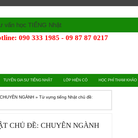
ư vấn học TIẾNG Nhật
tline: 090 333 1985 - 09 87 87 0217
TUYỂN GIA SƯ TIẾNG NHẬT
LỚP HIỆN CÓ
HỌC PHÍ THAM KHẢO
ề: CHUYÊN NGÀNH
»
Từ vựng tiếng Nhật chủ đề:
ẬT CHỦ ĐỀ: CHUYÊN NGÀNH