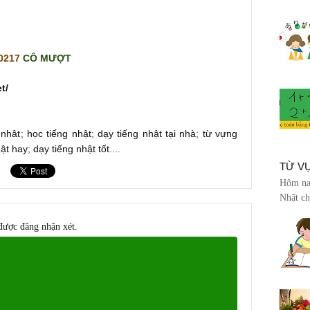
 0217
CÔ MƯỢT
t/
 nhât
;
học tiếng nhật
;
dạy tiếng nhật tại nhà
;
từ vựng
hật hay
;
dạy tiếng nhật tốt
....
TỪ V
Hôm nay
Nhật ch
được đăng nhận xét.