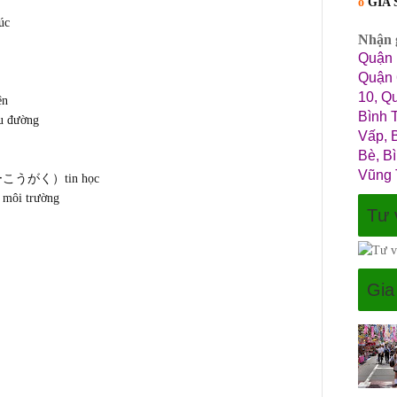
o
GIA
úc
Nhận g
Quận 
Quận 
10, Q
n
Bình 
đường
Vấp, 
Bè, B
Vũng 
がく）tin học
 trường
Tư 
Gia