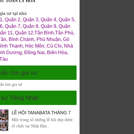
 SƯ TOÁN LÝ HÓA
ia sư tại nhà
1, Quận 2, Quận 3, Quận 4, Quận 5,
6, Quận 7, Quận 8, Quận 9, Quận
uận 11, Quận 12,Tân Bình,Tân Phú,
Tân, Bình Chánh, Phú Nhuận, Gò
Bình Thạnh, Hóc Môn, Củ Chi, Nhà
ình Dương, Đồng Nai, Biên Hòa,
Tàu
vấn tìm gia sư
 sư Tiếng Nhật
LỄ HỘI TANABATA THÁNG 7
Một trong số những lễ hội đẹp được
tổ chức tại Nhật Bản...