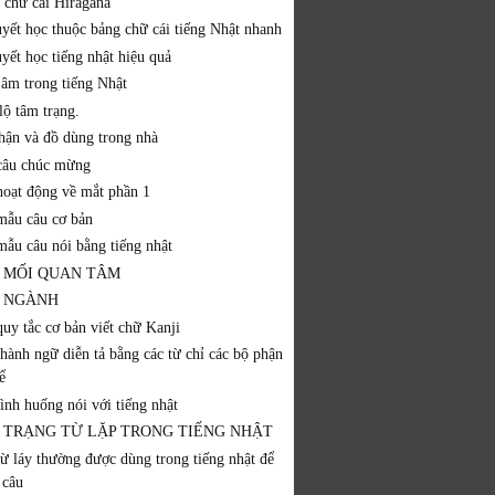
 chữ cái Hiragana
uyết học thuộc bảng chữ cái tiếng Nhật nhanh
yết học tiếng nhật hiệu quả
 âm trong tiếng Nhật
lộ tâm trạng.
hận và đồ dùng trong nhà
câu chúc mừng
hoạt động về mắt phần 1
mẫu câu cơ bản
mẫu câu nói bằng tiếng nhật
 MỐI QUAN TÂM
 NGÀNH
quy tắc cơ bản viết chữ Kanji
thành ngữ diễn tả bằng các từ chỉ các bộ phận
ể
ình huống nói với tiếng nhật
 TRẠNG TỪ LẶP TRONG TIẾNG NHẬT
từ láy thường được dùng trong tiếng nhật để
 câu