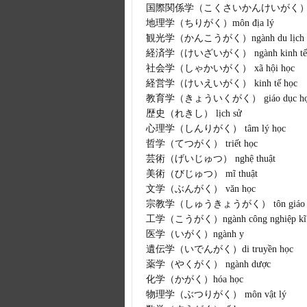
国際関係学（こくさいかんけいがく） ngành q
地理学（ちりがく）môn địa lý
観光学（かんこうがく）ngành du lịch
経済学（けいざいがく） ngành kinh tế
社会学（しゃかいがく） xã hội học
経営学（けいえいがく） kinh tế học
教育学（きょういくがく） giáo dục họ
歴史（れきし） lịch sử
心理学（しんりがく） tâm lý học
哲学（てつがく） triết học
芸術（げいじゅつ） nghệ thuật
美術（びじゅつ） mĩ thuật
文学（ぶんがく） văn học
宗教学（しゅうきょうがく） tôn giáo 
工学（こうがく）ngành công nghiệp kĩ t
医学（いがく）ngành y
遺伝学（いでんがく）di truyền học
薬学（やくがく） ngành dược
化学（かがく）hóa học
物理学（ぶつりがく） môn vật lý