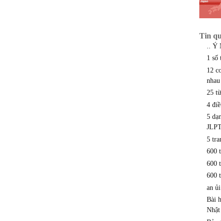
Tin q
.. Ý
1 số 
12 c
nhau
25 từ
4 đi
5 dạ
JLP
5 tr
600 
600 
600 
an ủi
Bài 
Nhật