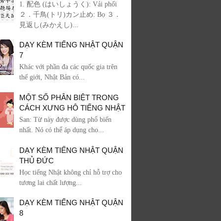
1. 配色 (はいしょうく): Vải phối
２．千鳥(トリ)カン止め: Bọ ３．
見返し(みかえし)...
DẠY KÈM TIẾNG NHẬT QUẬN
7
Khác với phần đa các quốc gia trên
thế giới, Nhật Bản có...
MỘT SỐ PHÂN BIỆT TRONG
CÁCH XƯNG HÔ TIẾNG NHẬT
San: Từ này được dùng phổ biến
nhất. Nó có thể áp dụng cho...
DẠY KÈM TIẾNG NHẬT QUẬN
THỦ ĐỨC
Học tiếng Nhật không chỉ hỗ trợ cho
tương lai chất lượng...
DẠY KÈM TIẾNG NHẬT QUẬN
8