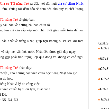
Gia sư Tài năng Trẻ
ra đời, với đội ngũ
gia sư tiếng Nhật
n tâm, chúng tôi đảm bảo sẽ đem đến cho quý vị chất lượng
Tài năng Trẻ
sẽ giúp bạn:
ạy sâu hơn về những bài bạn chưa rõ.
n, bạn chỉ cần sắp xếp một chút thời gian mỗi tuần để học
bản nhất về tiếng Nhật, giúp bạn không bị sai sót khi mới
GIA 
o
GIA 
 về tập tục, văn hóa nước Nhật đều được giải đáp ngay.
ng gặp phải tình trạng, lớp quá đông và không có chỗ ngồi
o
GIA 
Tài năng Trẻ
nhận dạy:
o
GIA 
ơ cấp , cho những học viên chưa học tiếng Nhật bao giờ.
n du học.
o
GIA 
ếng Nhật vì lý do công việc.
c viên chuẩn bị đi du lịch, xuất cảnh…
o
GIA 
i D6.
o
GIA 
hỉ: N5, N4, N3…