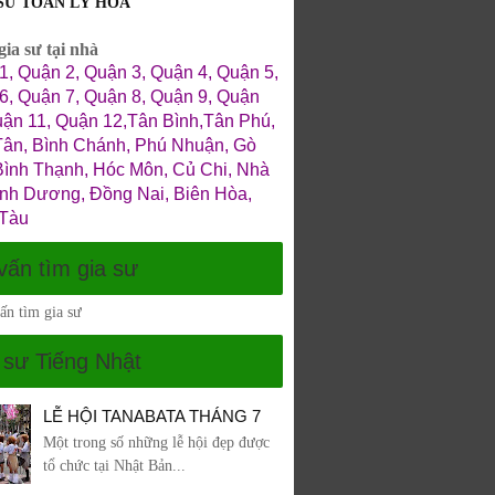
 SƯ TOÁN LÝ HÓA
ia sư tại nhà
1, Quận 2, Quận 3, Quận 4, Quận 5,
6, Quận 7, Quận 8, Quận 9, Quận
uận 11, Quận 12,Tân Bình,Tân Phú,
Tân, Bình Chánh, Phú Nhuận, Gò
Bình Thạnh, Hóc Môn, Củ Chi, Nhà
ình Dương, Đồng Nai, Biên Hòa,
Tàu
vấn tìm gia sư
 sư Tiếng Nhật
LỄ HỘI TANABATA THÁNG 7
Một trong số những lễ hội đẹp được
tổ chức tại Nhật Bản...