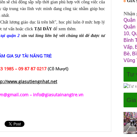
o
GIA
viên sẽ chủ động sắp xếp thời gian phù hợp với công việc của
y tập trung vào lĩnh vực mình đang công tác nhằm giúp học
Nhận g
 nhất.
Quận 
hất lượng giáo dục là trên hết”, học phí luôn ở mức hợp lý
Quận 
ợc tư vấn hoặc click
TẠI ĐÂY
để xem thêm.
10, Q
 tại quận 2
xin vui lòng liên hệ với chúng tôi để được tư
Bình 
Vấp, 
Bè, B
M GIA SƯ TÀI NĂNG TRẺ
Vũng 
3 1985 – 09 87 87 0217
(Cô Mượt)
Tư 
tp://www.giasutiengnhat.net
.vn@gmail.com
–
info@giasutainangtre.vn
Gia