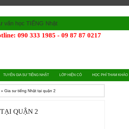
ư vấn học TIẾNG Nhật
tline: 090 333 1985 - 09 87 87 0217
TUYỂN GIA SƯ TIẾNG NHẬT
LỚP HIỆN CÓ
HỌC PHÍ THAM KHẢO
»
Gia sư tiếng Nhật tại quận 2
 TẠI QUẬN 2