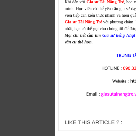
Khi đến với
Gia sư Tài Năng Trẻ
, học 
mình. Học viên có thể yêu cầu gia sư dạ
viên tiếp cận kiến thức nhanh và hiệu quả
Gia sư Tài Năng Trẻ
với phương châm “C
nhất, bạn có thể gọi cho chúng tôi để đư
Mọi chi tiết cần tìm
Gia sư tiếng Nhật
vấn cụ thể hơn.
TRUNG TÂ
HOTLINE :
090 33
ht
Website :
Email :
giasutainangtre
LIKE THIS ARTICLE ? :