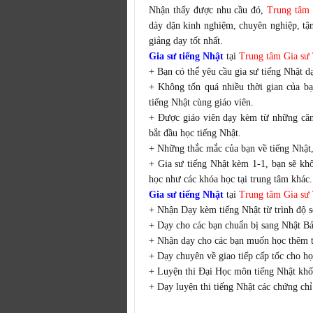
Nhận thấy được nhu cầu đó,
Trung tâm 
dày dặn kinh nghiệm, chuyên nghiệp, tậ
giảng dạy tốt nhất.
Gia sư tiếng Nhật
tại
Trung tâm Gia sư 
+ Bạn có thể yêu cầu gia sư tiếng Nhật d
+ Không tốn quá nhiều thời gian của bạ
tiếng Nhật cùng giáo viên.
+ Được giáo viên dạy kèm từ những căn 
bắt đầu học tiếng Nhật.
+ Những thắc mắc của bạn về tiếng Nhật,
+ Gia sư tiếng Nhật kèm 1-1, bạn sẽ khô
học như các khóa học tại trung tâm khác.
Gia sư tiếng Nhật
tại
Trung tâm Gia sư 
+ Nhận Dạy kèm tiếng Nhật từ trình độ s
+ Dạy cho các bạn chuẩn bị sang Nhật Bả
+ Nhận dạy cho các bạn muốn học thêm ti
+ Dạy chuyên về giao tiếp cấp tốc cho họ
+ Luyện thi Đại Học môn tiếng Nhật khố
+ Dạy luyện thi tiếng Nhật các chứng c