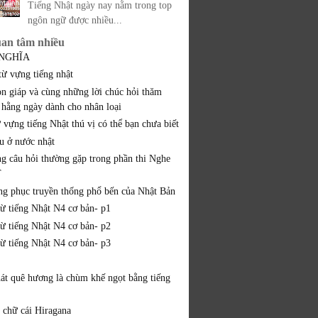
Tiếng Nhật ngày nay nằm trong top
ngôn ngữ được nhiều...
uan tâm nhiều
 NGHĨA
từ vựng tiếng nhật
on giáp và cùng những lời chúc hỏi thăm
 hằng ngày dành cho nhân loại
 vựng tiếng Nhật thú vị có thể bạn chưa biết
ều ở nước nhật
ng câu hỏi thường gặp trong phần thi Nghe
T
ang phục truyền thống phổ bến của Nhật Bản
từ tiếng Nhật N4 cơ bản- p1
từ tiếng Nhật N4 cơ bản- p2
từ tiếng Nhật N4 cơ bản- p3
hát quê hương là chùm khế ngọt bằng tiếng
 chữ cái Hiragana