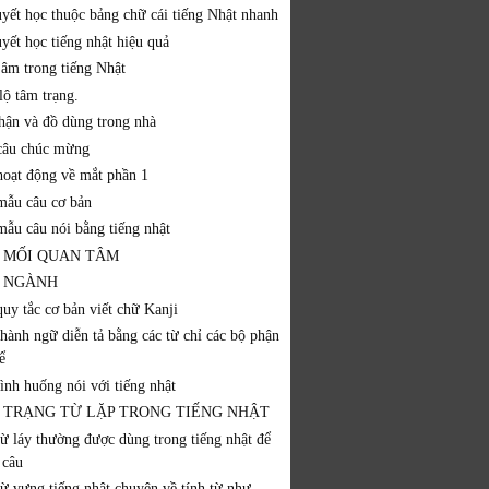
uyết học thuộc bảng chữ cái tiếng Nhật nhanh
yết học tiếng nhật hiệu quả
 âm trong tiếng Nhật
lộ tâm trạng.
hận và đồ dùng trong nhà
câu chúc mừng
hoạt động về mắt phần 1
mẫu câu cơ bản
mẫu câu nói bằng tiếng nhật
 MỐI QUAN TÂM
 NGÀNH
quy tắc cơ bản viết chữ Kanji
thành ngữ diễn tả bằng các từ chỉ các bộ phận
ể
ình huống nói với tiếng nhật
 TRẠNG TỪ LẶP TRONG TIẾNG NHẬT
từ láy thường được dùng trong tiếng nhật để
 câu
từ vựng tiếng nhật chuyên về tính từ như