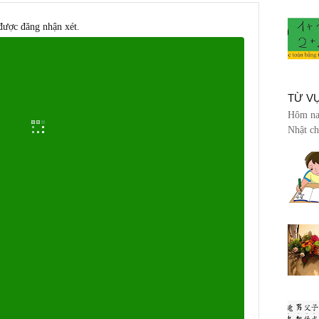
được đăng nhận xét.
TỪ V
Hôm nay
Nhật ch