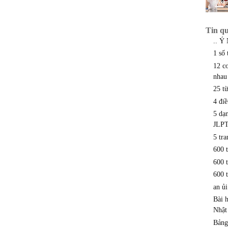
Tin q
.. Ý
1 số 
12 c
nhau
25 từ
4 đi
5 dạ
JLP
5 tr
600 
600 
600 
an ủi
Bài 
Nhật
Bảng