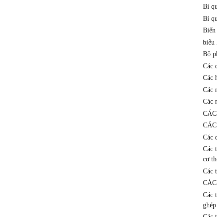
Bí q
Bí qu
Biến
biểu 
Bộ p
Các 
Các 
Các 
Các 
CÁC
CÁC
Các 
Các 
cơ th
Các t
CÁC
Các 
ghép
Các 