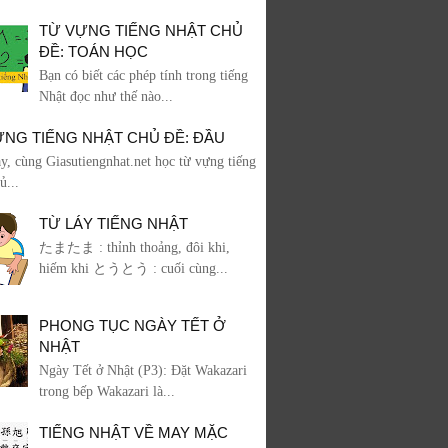
TỪ VỰNG TIẾNG NHẬT CHỦ
ĐỀ: TOÁN HỌC
Bạn có biết các phép tính trong tiếng
Nhật đọc như thế nào...
ỰNG TIẾNG NHẬT CHỦ ĐỀ: ĐẦU
, cùng Giasutiengnhat.net học từ vựng tiếng
ủ...
TỪ LÁY TIẾNG NHẬT
たまたま : thỉnh thoảng, đôi khi,
hiếm khi とうとう : cuối cùng...
PHONG TỤC NGÀY TẾT Ở
NHẬT
Ngày Tết ở Nhật (P3): Đặt Wakazari
trong bếp Wakazari là...
TIẾNG NHẬT VỀ MAY MẶC